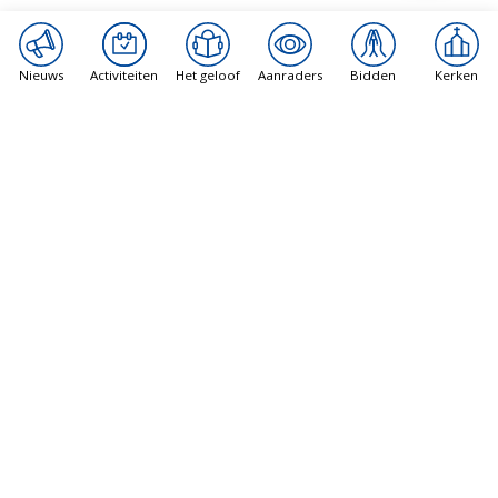
Nieuws
Activiteiten
Het geloof
Aanraders
Bidden
Kerken
Arsacal
Priestervakantie: een mooie traditie
7 augustus 2026