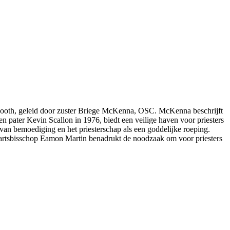
ynooth, geleid door zuster Briege McKenna, OSC. McKenna beschrijft
den pater Kevin Scallon in 1976, biedt een veilige haven voor priesters
g van bemoediging en het priesterschap als een goddelijke roeping.
 Aartsbisschop Eamon Martin benadrukt de noodzaak om voor priesters