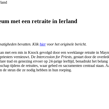
leum met een retraite in Ierland
matigheden bevatten. Klik
hier
voor het originele bericht.
taan met een mis in Knock gevolgd door een weeklange retraite in Ma
 priesters vernieuwt. De
Intercession for Priests
, gestart door de overle
lare trad en genezing ervoer op 24-jarige leeftijd, benadrukt het belan
nschap tijdens de retraites, waar gebed en sacramenten centraal staan.
n en de steun die ze nodig hebben in hun roeping.