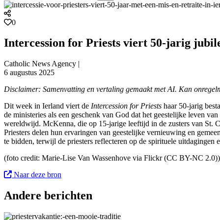
0
Intercession for Priests viert 50-jarig jubi
Catholic News Agency |
6 augustus 2025
Disclaimer: Samenvatting en vertaling gemaakt met AI. Kan onregel
Dit week in Ierland viert de
Intercession for Priests
haar 50-jarig bes
de ministeries als een geschenk van God dat het geestelijke leven van
wereldwijd. McKenna, die op 15-jarige leeftijd in de zusters van St. C
Priesters delen hun ervaringen van geestelijke vernieuwing en gemee
te bidden, terwijl de priesters reflecteren op de spirituele uitdaginge
(foto c
redit: Marie-Lise Van Wassenhove via Flickr (CC BY-NC 2.0)
)
Naar deze bron
Andere berichten