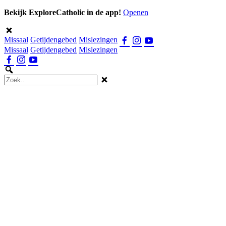
Bekijk ExploreCatholic in de app!
Openen
Missaal
Getijdengebed
Mislezingen
Missaal
Getijdengebed
Mislezingen