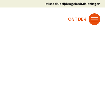
Missaal
Getijdengebed
Mislezingen