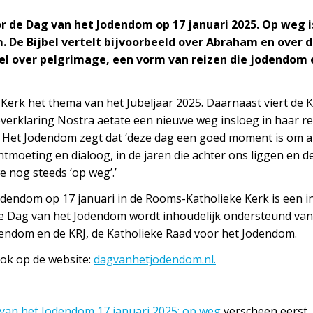
or de Dag van het Jodendom op 17 januari 2025. Op weg i
 De Bijbel vertelt bijvoorbeeld over Abraham en over de
bel over pelgrimage, een vorm van reizen die jodendom
 Kerk het thema van het Jubeljaar 2025. Daarnaast viert de Ke
ieverklaring Nostra aetate een nieuwe weg insloeg in haar r
 Het Jodendom zegt dat ‘deze dag een goed moment is om al
tmoeting en dialoog, in de jaren die achter ons liggen en d
e nog steeds ‘op weg’.’
odendom op 17 januari in de Rooms-Katholieke Kerk is een in
e Dag van het Jodendom wordt inhoudelijk ondersteund van
endom en de KRJ, de Katholieke Raad voor het Jodendom.
ook op de website:
dagvanhetjodendom.nl.
van het Jodendom 17 januari 2025: op weg
verscheen eerst