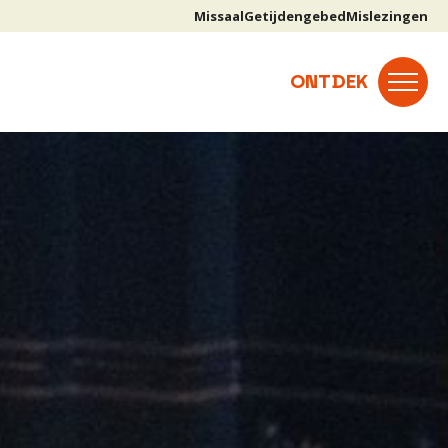
Missaal
Getijdengebed
Mislezingen