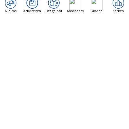
Nieuws
Activiteiten
Het geloof
Aanraders
Bidden
Kerken
Vatican News
Libanon gesprekken in Rome maken
vorderingen, rapporten suggereren
8 augustus 2026