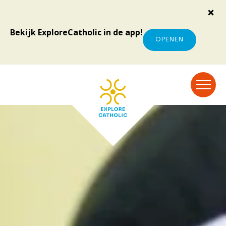
Bekijk ExploreCatholic in de app!
OPENEN