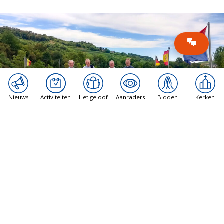
Nieuws
Activiteiten
Het geloof
Aanraders
Bidden
Kerken
Arsacal
Priestervakantie: een mooie traditie