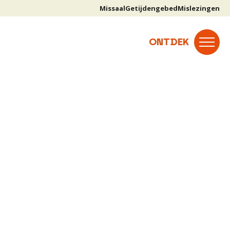
Missaal
Getijdengebed
Mislezingen