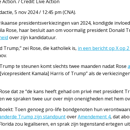
 Action. / Credit: Live Action
actie, 5 nov 2024 / 12:45 pm (CNA).
kaanse presidentsverkiezingen van 2024, kondigde invloedrij
 Lila Rose, haar besluit aan om voormalig president Donald
heid
over zijn kandidatuur.
 Trump,” zei Rose, die katholiek is,
in een bericht op X op 2
nov.
m Trump te steunen komt slechts twee maanden nadat Rose
a
[vicepresident Kamala] Harris of Trump” als de verkiezing
 Rose dat ze “de kans heeft gehad om privé met president T
, en we spraken twee uur over mijn onenigheden met hem ov
geboekt: Toen genoeg pro-life bondgenoten hun verontwaard
anderde Trump zijn standpunt
over
Amendement 4
, dat ab
Florida zou legaliseren, en sprak zijn tegenstand ertegen uit