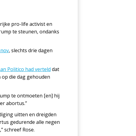
ke pro-life activist en
 Trump te steunen, ondanks
 nov
, slechts drie dagen
an Politico had verteld
dat
en op die dag gehouden
rump te ontmoeten [en] hij
er abortus.”
iging uitten en dreigden
ortus gedurende alle negen
,” schreef Rose.