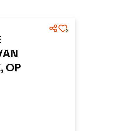
0
E
VAN
, OP