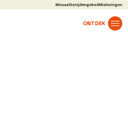
Missaal
Getijdengebed
Mislezingen