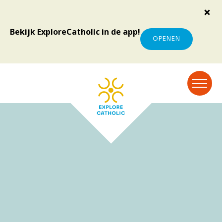
Bekijk ExploreCatholic in de app!
OPENEN