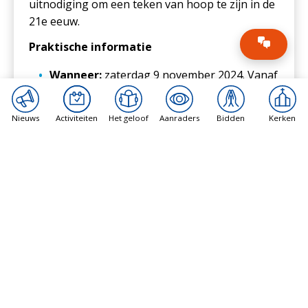
uitnodiging om een teken van hoop te zijn in de
21e eeuw.
Praktische informatie
Wanneer:
zaterdag 9 november 2024. Vanaf
9:30 uur inloop. Afsluiting om 18:00 uur met
pizza, borrel en ontmoeting.
Nieuws
Activiteiten
Het geloof
Aanraders
Bidden
Kerken
Waar:
ituszaal (Annagebouw), St.
Vitusparochie, Emmastraat 3, 1211 NE
Hilversum.
Meer informatie en aanmelding:
via de
website NKZN
.
Bezoek ook
Jubeljaar2025.nl
Het bericht
Najaarsbijeenkomst voor