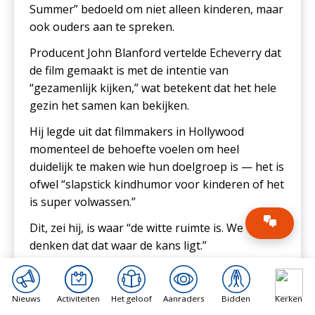
Summer” bedoeld om niet alleen kinderen, maar
ook ouders aan te spreken.
Producent John Blanford vertelde Echeverry dat
de film gemaakt is met de intentie van
“gezamenlijk kijken,” wat betekent dat het hele
gezin het samen kan bekijken.
Hij legde uit dat filmmakers in Hollywood
momenteel de behoefte voelen om heel
duidelijk te maken wie hun doelgroep is — het is
ofwel “slapstick kindhumor voor kinderen of het
is super volwassen.”
Dit, zei hij, is waar “de witte ruimte is. We
denken dat dat waar de kans ligt.”
“Ik denk dat de adolescenten achterblijven en
daar speelt dit coming-of-age-verhaal echt —
Nieuws
Activiteiten
Het geloof
Aanraders
Bidden
Kerken
met die 9- tot 16-jarigen. Ik voel dat er geen