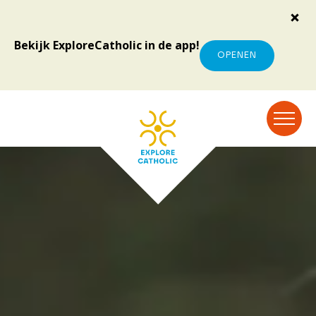
Bekijk ExploreCatholic in de app!
OPENEN