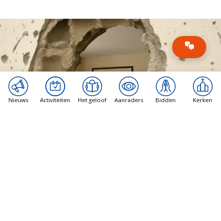
Nieuws
Activiteiten
Het geloof
Aanraders
Bidden
Kerken
Vatican News
Libanon gesprekken in Rome maken
vorderingen, rapporten suggereren