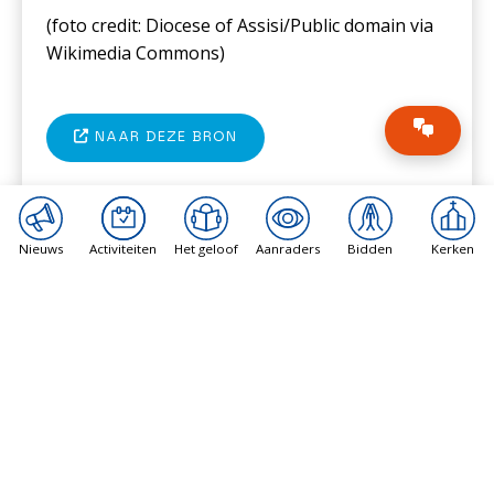
(foto c
redit: Diocese of Assisi/Public domain via
Wikimedia Commons
)
NAAR DEZE BRON
Nieuws
Activiteiten
Het geloof
Aanraders
Bidden
Kerken
ANDERE BERICHTEN