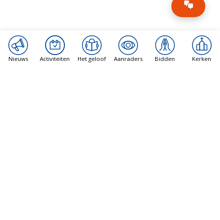
Nieuws
Activiteiten
Het geloof
Aanraders
Bidden
Kerken
Vatican News
Libanon gesprekken in Rome maken
vorderingen, rapporten suggereren
8 augustus 2026