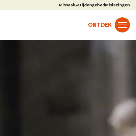
Missaal
Getijdengebed
Mislezingen