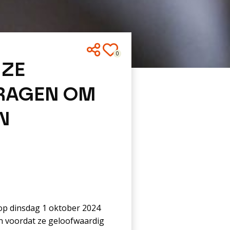
0
NZE
VRAGEN OM
N
 op dinsdag 1 oktober 2024
n voordat ze geloofwaardig