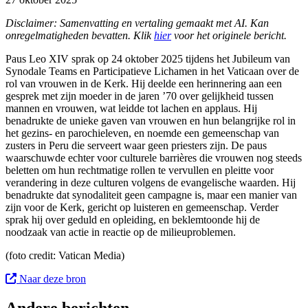
Disclaimer: Samenvatting en vertaling gemaakt met AI. Kan
onregelmatigheden bevatten. Klik
hier
voor het originele bericht.
Paus Leo XIV sprak op 24 oktober 2025 tijdens het Jubileum van
Synodale Teams en Participatieve Lichamen in het Vaticaan over de
rol van vrouwen in de Kerk. Hij deelde een herinnering aan een
gesprek met zijn moeder in de jaren ’70 over gelijkheid tussen
mannen en vrouwen, wat leidde tot lachen en applaus. Hij
benadrukte de unieke gaven van vrouwen en hun belangrijke rol in
het gezins- en parochieleven, en noemde een gemeenschap van
zusters in Peru die serveert waar geen priesters zijn. De paus
waarschuwde echter voor culturele barrières die vrouwen nog steeds
beletten om hun rechtmatige rollen te vervullen en pleitte voor
verandering in deze culturen volgens de evangelische waarden. Hij
benadrukte dat synodaliteit geen campagne is, maar een manier van
zijn voor de Kerk, gericht op luisteren en gemeenschap. Verder
sprak hij over geduld en opleiding, en beklemtoonde hij de
noodzaak van actie in reactie op de milieuproblemen.
(foto c
redit: Vatican Media
)
Naar deze bron