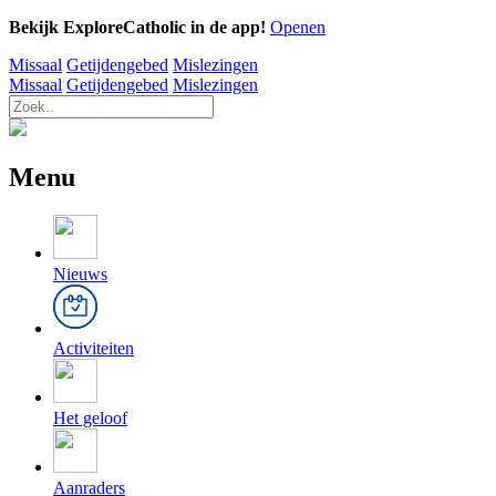
Bekijk ExploreCatholic in de app!
Openen
Missaal
Getijdengebed
Mislezingen
Missaal
Getijdengebed
Mislezingen
Menu
Nieuws
Activiteiten
Het geloof
Aanraders