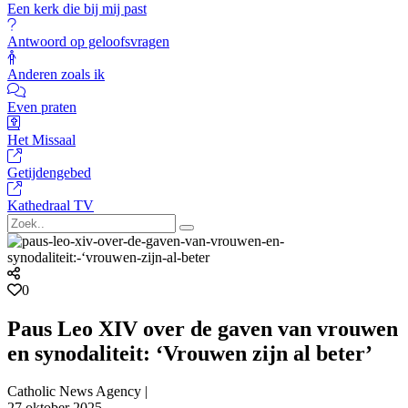
Een kerk die bij mij past
Antwoord op geloofsvragen
Anderen zoals ik
Even praten
Het Missaal
Getijdengebed
Kathedraal TV
0
Paus Leo XIV over de gaven van vrouwen
en synodaliteit: ‘Vrouwen zijn al beter’
Catholic News Agency |
27 oktober 2025