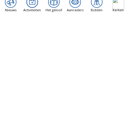
Nieuws
Activiteiten
Het geloof
Aanraders
Bidden
Kerken
Vatican News
Libanon gesprekken in Rome maken
vorderingen, rapporten suggereren
8 augustus 2026