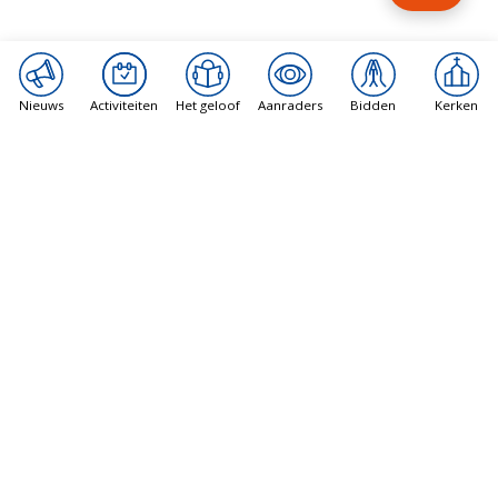
Nieuws
Activiteiten
Het geloof
Aanraders
Bidden
Kerken
Vatican News
Christenen op de Westelijke Jordaanoever
voelen zich ‘vergeten’ over geweld door
kolonisten
10 augustus 2026