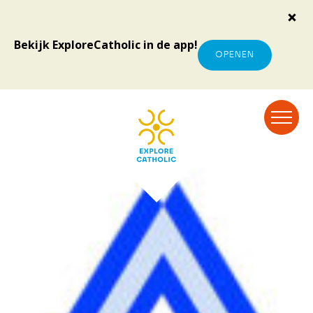
Bekijk ExploreCatholic in de app!
OPENEN