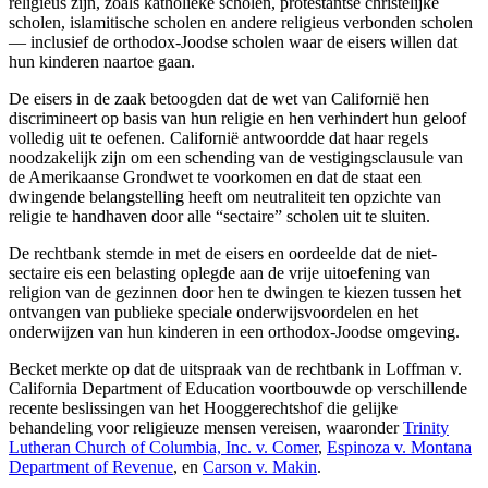
religieus zijn, zoals katholieke scholen, protestantse christelijke
scholen, islamitische scholen en andere religieus verbonden scholen
— inclusief de orthodox-Joodse scholen waar de eisers willen dat
hun kinderen naartoe gaan.
De eisers in de zaak betoogden dat de wet van Californië hen
discrimineert op basis van hun religie en hen verhindert hun geloof
volledig uit te oefenen. Californië antwoordde dat haar regels
noodzakelijk zijn om een schending van de vestigingsclausule van
de Amerikaanse Grondwet te voorkomen en dat de staat een
dwingende belangstelling heeft om neutraliteit ten opzichte van
religie te handhaven door alle “sectaire” scholen uit te sluiten.
De rechtbank stemde in met de eisers en oordeelde dat de niet-
sectaire eis een belasting oplegde aan de vrije uitoefening van
religion van de gezinnen door hen te dwingen te kiezen tussen het
ontvangen van publieke speciale onderwijsvoordelen en het
onderwijzen van hun kinderen in een orthodox-Joodse omgeving.
Becket merkte op dat de uitspraak van de rechtbank in Loffman v.
California Department of Education voortbouwde op verschillende
recente beslissingen van het Hooggerechtshof die gelijke
behandeling voor religieuze mensen vereisen, waaronder
Trinity
Lutheran Church of Columbia, Inc. v. Comer
,
Espinoza v. Montana
Department of Revenue
, en
Carson v. Makin
.