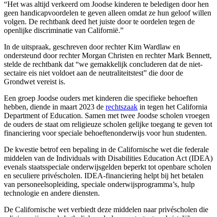
“Het was altijd verkeerd om Joodse kinderen te beledigen door hen
geen handicapvoordelen te geven alleen omdat ze hun geloof willen
volgen. De rechtbank deed het juiste door te oordelen tegen de
openlijke discriminatie van Californië.”
In de uitspraak, geschreven door rechter Kim Wardlaw en
ondersteund door rechter Morgan Christen en rechter Mark Bennett,
stelde de rechtbank dat “we gemakkelijk concluderen dat de niet-
sectaire eis niet voldoet aan de neutraliteitstest” die door de
Grondwet vereist is.
Een groep Joodse ouders met kinderen die specifieke behoeften
hebben, diende in maart 2023 de
rechtszaak
in tegen het California
Department of Education. Samen met twee Joodse scholen vroegen
de ouders de staat om religieuze scholen gelijke toegang te geven tot
financiering voor speciale behoeftenonderwijs voor hun studenten.
De kwestie betrof een bepaling in de Californische wet die federale
middelen van de Individuals with Disabilities Education Act (IDEA)
evenals staatsspeciale onderwijsgelden beperkt tot openbare scholen
en seculiere privéscholen. IDEA-financiering helpt bij het betalen
van personeelsopleiding, speciale onderwijsprogramma’s, hulp
technologie en andere diensten.
De Californische wet verbiedt deze middelen naar privéscholen die