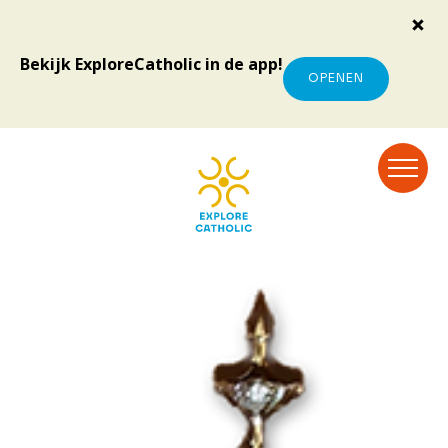
Bekijk ExploreCatholic in de app!
OPENEN