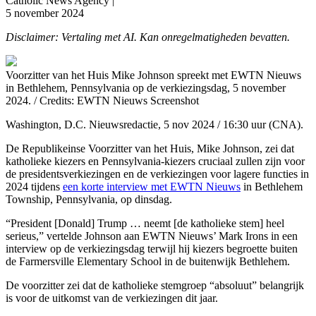
Catholic News Agency |
5 november 2024
Disclaimer: Vertaling met AI. Kan onregelmatigheden bevatten.
Voorzitter van het Huis Mike Johnson spreekt met EWTN Nieuws
in Bethlehem, Pennsylvania op de verkiezingsdag, 5 november
2024. / Credits: EWTN Nieuws Screenshot
Washington, D.C. Nieuwsredactie, 5 nov 2024 / 16:30 uur (CNA).
De Republikeinse Voorzitter van het Huis, Mike Johnson, zei dat
katholieke kiezers en Pennsylvania-kiezers cruciaal zullen zijn voor
de presidentsverkiezingen en de verkiezingen voor lagere functies in
2024 tijdens
een korte interview met EWTN Nieuws
in Bethlehem
Township, Pennsylvania, op dinsdag.
“President [Donald] Trump … neemt [de katholieke stem] heel
serieus,” vertelde Johnson aan EWTN Nieuws’ Mark Irons in een
interview op de verkiezingsdag terwijl hij kiezers begroette buiten
de Farmersville Elementary School in de buitenwijk Bethlehem.
De voorzitter zei dat de katholieke stemgroep “absoluut” belangrijk
is voor de uitkomst van de verkiezingen dit jaar.