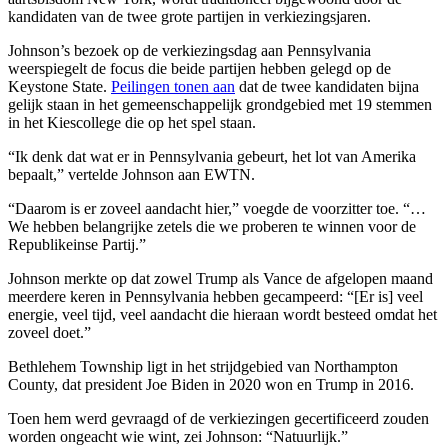
kandidaten van de twee grote partijen in verkiezingsjaren.
Johnson’s bezoek op de verkiezingsdag aan Pennsylvania
weerspiegelt de focus die beide partijen hebben gelegd op de
Keystone State.
Peilingen tonen aan
dat de twee kandidaten bijna
gelijk staan in het gemeenschappelijk grondgebied met 19 stemmen
in het Kiescollege die op het spel staan.
“Ik denk dat wat er in Pennsylvania gebeurt, het lot van Amerika
bepaalt,” vertelde Johnson aan EWTN.
“Daarom is er zoveel aandacht hier,” voegde de voorzitter toe. “…
We hebben belangrijke zetels die we proberen te winnen voor de
Republikeinse Partij.”
Johnson merkte op dat zowel Trump als Vance de afgelopen maand
meerdere keren in Pennsylvania hebben gecampeerd: “[Er is] veel
energie, veel tijd, veel aandacht die hieraan wordt besteed omdat het
zoveel doet.”
Bethlehem Township ligt in het strijdgebied van Northampton
County, dat president Joe Biden in 2020 won en Trump in 2016.
Toen hem werd gevraagd of de verkiezingen gecertificeerd zouden
worden ongeacht wie wint, zei Johnson: “Natuurlijk.”