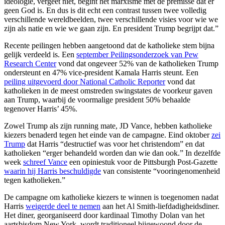
ideologie, vergeet niet, begint het marxisme met de premisse dat er
geen God is. En dus is dit echt een contrast tussen twee volledig
verschillende wereldbeelden, twee verschillende visies voor wie we
zijn als natie en wie we gaan zijn. En president Trump begrijpt dat.”
Recente peilingen hebben aangetoond dat de katholieke stem bijna
gelijk verdeeld is. Een
september Peilingsonderzoek van Pew
Research Center
vond dat ongeveer 52% van de katholieken Trump
ondersteunt en 47% vice-president Kamala Harris steunt. Een
peiling uitgevoerd door National Catholic Reporter
vond dat
katholieken in de meest omstreden swingstates de voorkeur gaven
aan Trump, waarbij de voormalige president 50% behaalde
tegenover Harris’ 45%.
Zowel Trump als zijn running mate, JD Vance, hebben katholieke
kiezers benaderd tegen het einde van de campagne. Eind oktober
zei
Trump
dat Harris “destructief was voor het christendom” en dat
katholieken “erger behandeld worden dan wie dan ook.” In dezelfde
week
schreef Vance
een opiniestuk voor de Pittsburgh Post-Gazette
waarin hij Harris beschuldigde
van consistente “vooringenomenheid
tegen katholieken.”
De campagne om katholieke kiezers te winnen is toegenomen nadat
Harris
weigerde deel te nemen
aan het Al Smith-liefdadigheidsdiner.
Het diner, georganiseerd door kardinaal Timothy Dolan van het
aartsbisdom New York, wordt traditioneel bijgewoond door de