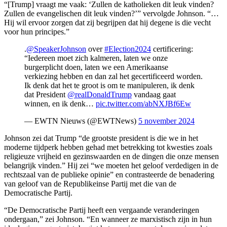
“[Trump] vraagt me vaak: ‘Zullen de katholieken dit leuk vinden?
Zullen de evangelischen dit leuk vinden?’” vervolgde Johnson. “…
Hij wil ervoor zorgen dat zij begrijpen dat hij degene is die vecht
voor hun principes.”
.
@SpeakerJohnson
over
#Election2024
certificering:
“Iedereen moet zich kalmeren, laten we onze
burgerplicht doen, laten we een Amerikaanse
verkiezing hebben en dan zal het gecertificeerd worden.
Ik denk dat het te groot is om te manipuleren, ik denk
dat President
@realDonaldTrump
vandaag gaat
winnen, en ik denk…
pic.twitter.com/abNXJBf6Ew
— EWTN Nieuws (@EWTNews)
5 november 2024
Johnson zei dat Trump “de grootste president is die we in het
moderne tijdperk hebben gehad met betrekking tot kwesties zoals
religieuze vrijheid en gezinswaarden en de dingen die onze mensen
belangrijk vinden.” Hij zei “we moeten het geloof verdedigen in de
rechtszaal van de publieke opinie” en contrasteerde de benadering
van geloof van de Republikeinse Partij met die van de
Democratische Partij.
“De Democratische Partij heeft een vergaande veranderingen
ondergaan,” zei Johnson. “En wanneer ze marxistisch zijn in hun