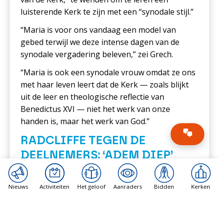
luisterende Kerk te zijn met een “synodale stijl.”
“Maria is voor ons vandaag een model van
gebed terwijl we deze intense dagen van de
synodale vergadering beleven,” zei Grech.
“Maria is ook een synodale vrouw omdat ze ons
met haar leven leert dat de Kerk — zoals blijkt
uit de leer en theologische reflectie van
Benedictus XVI — niet het werk van onze
handen is, maar het werk van God.”
RADCLIFFE TEGEN DE
DEELNEMERS: ‘ADEM DIEP’
VAN DE HEILIGE GEEST
Nieuws
Activiteiten
Het geloof
Aanraders
Bidden
Kerken
Tijdens zijn ochtendmeditaties zei Radcliffe dat
de “uitdaging van de synode is dat we elkaar
helpen om diep de verkwikkende Heilige Geest