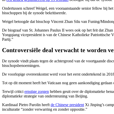
Ondertussen schreef Weigel, een vooraanstaande senior fellow bij het
bisschoppen bij de synode bekritiseerde.
Weigel betoogde dat bisschop Vincent Zhan Silu van Funing/Mindong
De biograaf van St. Johannes Paulus II wees ook op het feit dat Zhan
Yongqiang vicepresident is van de Chinese Katholieke Patriottische 
Partij.”
Controversiële deal verwacht te worden v
De synode vindt plaats tegen de achtergrond van de voortgaande discu
bisschopsbenoemingen.
De voorlopige overeenkomst werd voor het eerst ondertekend in 2018
Tot op dit moment heeft het Vaticaan nog geen aankondiging gedaan
Terwijl critici
ernstige zorgen
hebben geuit over de diplomatieke bena
diplomatieke strategie van ondersteuning van Beijing.
Kardinaal Pietro Parolin heeft
de Chinese president
Xi Jinping’s campag
inculturatie “zonder verwarring en zonder oppositie.”