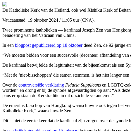
De Katholieke Kerk van de Heiland, ook wel Xishiku Kerk of Beitang 
Vaticaanstad, 19 oktober 2024 / 11:05 uur (CNA).
Twee prominente katholieken — kardinaal Joseph Zen van Hongkong e
benadering van het Vaticaan van China.
In een
blogpost gepubliceerd op 18 oktober
deed Zen, de 92-jarige em
“We moeten bidden voor een succesvolle (decentes) afhandeling van d
De kardinaal betwijfelde de legitimiteit van de bijeenkomst als een
“Met de ‘niet-bisschoppen’ die samen stemmen, is het niet langer e
Over de
controversiële verklaring
Fiducia Supplicans
en LGBTQ-zak
worden“ en drong er bij de synode-afgevaardigden op aan: “Als deze 
paus erop staan de Kerktraditie in dit opzicht te veranderen.”
De emeritus-bisschop van Hongkong waarschuwde ook tegen het verlenen
Katholieke Kerk,” waarschuwde Zen.
Dit is niet de eerste keer dat de kardinaal zijn zorgen over de synode h
In
een kritiek gepubliceerd op 15 februari
betoogde hij dat de synode “