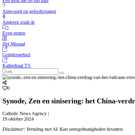
Een kerk die bij mij past
Antwoord op geloofsvragen
Anderen zoals ik
Even praten
Het Missaal
Getijdengebed
Kathedraal TV
0
Synode, Zen en sinisering: het China-verd
Catholic News Agency |
19 oktober 2024
Disclaimer: Vertaling met AI. Kan onregelmatigheden bevatten.