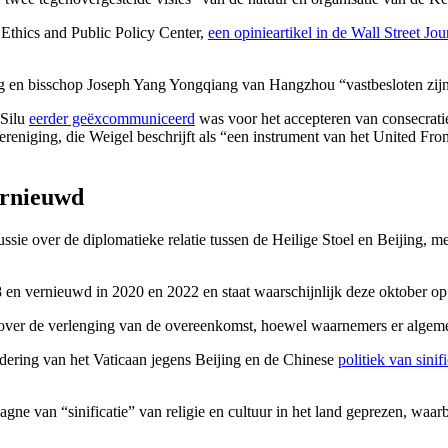
 Ethics and Public Policy Center,
een opinieartikel in de Wall Street Jou
 en bisschop Joseph Yang Yongqiang van Hangzhou “vastbesloten zijn o
 Silu
eerder geëxcommuniceerd
was voor het accepteren van consecrati
Vereniging, die Weigel beschrijft als “een instrument van het United 
ernieuwd
ssie over de diplomatieke relatie tussen de Heilige Stoel en Beijing,
 en vernieuwd in 2020 en 2022 en staat waarschijnlijk deze oktober 
 over de verlenging van de overeenkomst, hoewel waarnemers er algem
dering van het Vaticaan jegens Beijing en de Chinese
politiek van sinifi
ne van “sinificatie” van religie en cultuur in het land geprezen, waarbi