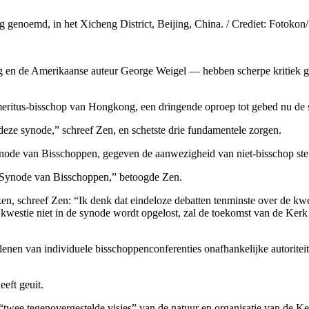
genoemd, in het Xicheng District, Beijing, China. / Crediet: Fotokon/
n de Amerikaanse auteur George Weigel — hebben scherpe kritiek geui
eritus-bisschop van Hongkong, een dringende oproep tot gebed nu de 
eze synode,” schreef Zen, en schetste drie fundamentele zorgen.
 Synode van Bisschoppen, gegeven de aanwezigheid van niet-bisschop s
en Synode van Bisschoppen,” betoogde Zen.
en,
schreef Zen: “Ik denk dat eindeloze debatten tenminste over de k
kwestie niet in de synode wordt opgelost, zal de toekomst van de Kerk 
 van individuele bisschoppenconferenties onafhankelijke autoriteit ove
eeft geuit.
twee tegenovergestelde visies” van de natuur en organisatie van de Ker