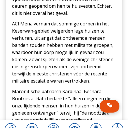
deuren geopend om hen te huisvesten. Echter,
dit is niet overal het geval.
ACI Mena vernam dat sommige dorpen in het
Keserwan-gebied weigerden lege huizen te
verhuren, uit angst dat ontheemde mensen
banden zouden hebben met militante groepen,
waardoor hun dorp mogelijk in gevaar zou
komen. Zowel sjiieten als de weinige christenen
die in grensdorpen wonen, zijn ontheemd,
terwijl de meeste christenen vóór de recente
militaire escalatie waren vertrokken.
Maronitische patriarch Kardinaal Bechara
Boutros al-Rahi bedankte “alleen diegenen die
onze lijdende mensen in hun huizen in de veilige
gebieden ontvangen” terwijl hij “de noodzaak
van een onmiddellijke wapenstilstand
benadrukte om meer slachtoffers, gewonden en