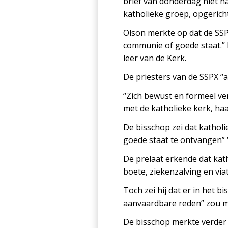
brief van donderdag niet n
katholieke groep, opgerich
Olson merkte op dat de SSPX
communie of goede staat.”
leer van de Kerk.
De priesters van de SSPX “
“Zich bewust en formeel ve
met de katholieke kerk, haar
De bisschop zei dat katholi
goede staat te ontvangen”
De prelaat erkende dat ka
boete, ziekenzalving en via
Toch zei hij dat er in het 
aanvaardbare reden” zou m
De bisschop merkte verder 