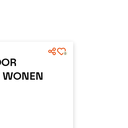
0
OOR
E WONEN