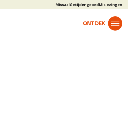
Missaal
Getijdengebed
Mislezingen