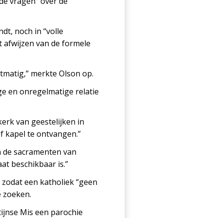
de vragen” over de
dt, noch in “volle
t afwijzen van de formele
tmatig,” merkte Olson op.
ge en onregelmatige relatie
kerk van geestelijken in
 kapel te ontvangen.”
m de sacramenten van
at beschikbaar is.”
n zodat een katholiek “geen
 zoeken.
tijnse Mis een parochie