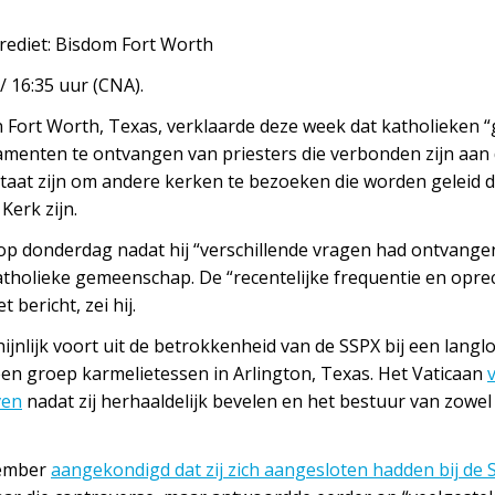
Crediet: Bisdom Fort Worth
/ 16:35 uur (CNA).
n Fort Worth, Texas, verklaarde deze week dat katholieken
ramenten te ontvangen van priesters die verbonden zijn aan
 staat zijn om andere kerken te bezoeken die worden geleid d
Kerk zijn.
op donderdag nadat hij “verschillende vragen had ontvangen
katholieke gemeenschap. De “recentelijke frequentie en opre
 bericht, zei hij.
nlijk voort uit de betrokkenheid van de SSPX bij een lang
en groep karmelietessen in Arlington, Texas. Het Vaticaan
ven
nadat zij herhaaldelijk bevelen en het bestuur van zowel 
tember
aangekondigd dat zij zich aangesloten hadden bij de 