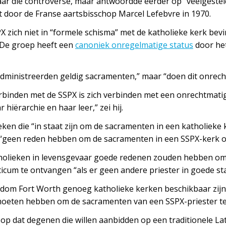
aar die controverse, maar antwoordde eerder op “veelgestel
t door de Franse aartsbisschop Marcel Lefebvre in 1970.
 zich niet in “formele schisma” met de katholieke kerk bevin
 De groep heeft een
canoniek onregelmatige status
door he
administreerden geldig sacramenten,” maar “doen dit onrech
rbinden met de SSPX is zich verbinden met een onrechtmati
 hiërarchie en haar leer,” zei hij.
eken die “in staat zijn om de sacramenten in een katholieke 
 “geen reden hebben om de sacramenten in een SSPX-kerk of
tholieken in levensgevaar goede redenen zouden hebben o
ticum te ontvangen “als er geen andere priester in goede sta
bisdom Fort Worth genoeg katholieke kerken beschikbaar zij
oeten hebben om de sacramenten van een SSPX-priester te
op dat degenen die willen aanbidden op een traditionele La