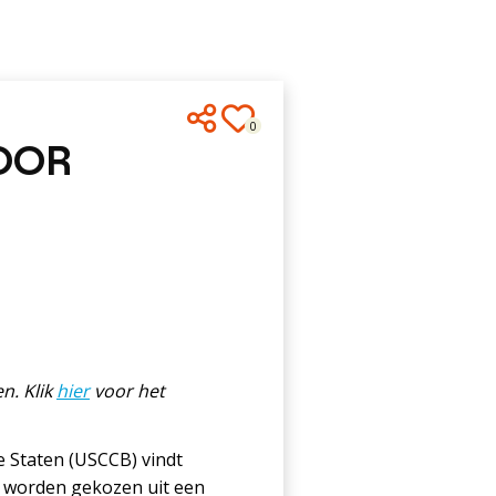
0
OOR
n. Klik
hier
voor het
e Staten (USCCB) vindt
t worden gekozen uit een