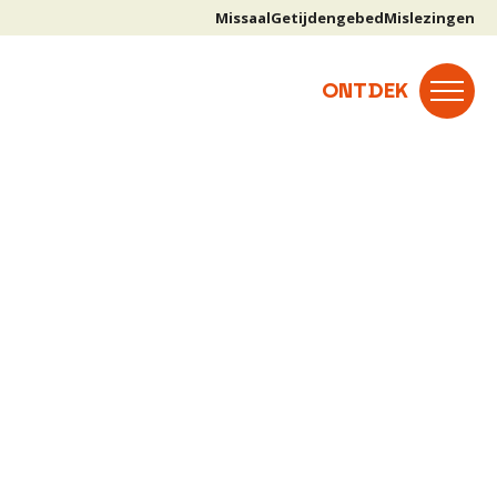
Missaal
Getijdengebed
Mislezingen