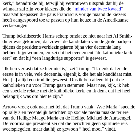
kerk,” benadrukte hij, terwijl hij vertrouwen uitsprak dat hij de
winnaar zal zijn voor kiezers die de “
minder van twee kwaad
”
maatstaf toepassen die paus Franciscus vorige maand de kiezers
heeft aangespoord toe te passen op hun keuze in de Amerikaanse
verkiezingen.
Trump bekritiseerde Harris scherp omdat ze niet naar het Al Smith-
diner was gekomen, dat zowel de kandidaten van de grote partijen
tijdens de presidentsverkiezingsjaren bijna vier decennia lang
hebben bijgewonnen, en zei dat het evenement “de katholieke kerk
eert” en dat hij “een langdurige supporter” is geweest.
“Ik ben verrast dat ze hier niet is,” zei Trump. “Ik denk dat ze de
eerste is in vele, vele decennia, eigenlijk, die het als kandidaat mist.
Het [is] altijd een traditie geweest. Dus ik ben alleen blij dat de
katholieken nu voor Trump gaan stemmen. Maar nee, kijk, ik heb
een speciale relatie met de katholieke kerk, en ik denk dat het heel
belangrijk was om hier te zijn.”
Arroyo vroeg ook naar het feit dat Trump vaak “Ave Maria” speelde
op rally’s en recentelijk berichten op sociale media maakte ter ere
van de Heilige Maagd Maria en de Heilige Michael de Aartsengel.
De voormalige president zei dat die berichten geen spirituele reis
weerspiegelen, maar dat hij ze gewoon “ heel mooi” vindt.