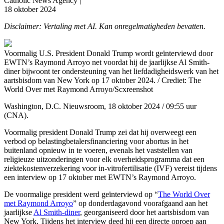
Catholic News Agency |
18 oktober 2024
Disclaimer: Vertaling met AI. Kan onregelmatigheden bevatten.
Voormalig U.S. President Donald Trump wordt geïnterviewd door
EWTN’s Raymond Arroyo net voordat hij de jaarlijkse Al Smith-
diner bijwoont ter ondersteuning van het liefdadigheidswerk van het
aartsbisdom van New York op 17 oktober 2024. / Crediet: The
World Over met Raymond Arroyo/Scxreenshot
Washington, D.C. Nieuwsroom, 18 oktober 2024 / 09:55 uur
(CNA).
Voormalig president Donald Trump zei dat hij overweegt een
verbod op belastingbetalersfinanciering voor abortus in het
buitenland opnieuw in te voeren, evenals het vaststellen van
religieuze uitzonderingen voor elk overheidsprogramma dat een
ziektekostenverzekering voor in-vitrofertilisatie (IVF) vereist tijdens
een interview op 17 oktober met EWTN’s Raymond Arroyo.
De voormalige president werd geïnterviewd op “
The World Over
met Raymond Arroyo
” op donderdagavond voorafgaand aan het
jaarlijkse
Al Smith-diner
, georganiseerd door het aartsbisdom van
New York. Tijdens het interview deed hij een directe oproep aan