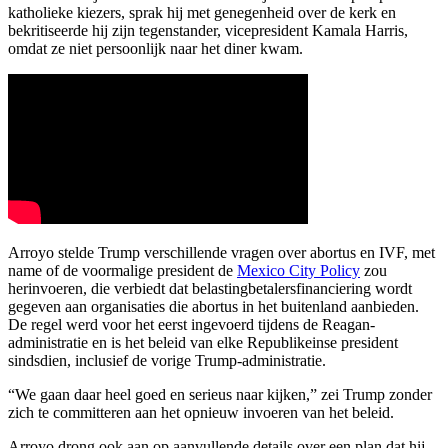
katholieke kiezers, sprak hij met genegenheid over de kerk en
bekritiseerde hij zijn tegenstander, vicepresident Kamala Harris,
omdat ze niet persoonlijk naar het diner kwam.
Arroyo stelde Trump verschillende vragen over abortus en IVF, met
name of de voormalige president de
Mexico City Policy
zou
herinvoeren, die verbiedt dat belastingbetalersfinanciering wordt
gegeven aan organisaties die abortus in het buitenland aanbieden.
De regel werd voor het eerst ingevoerd tijdens de Reagan-
administratie en is het beleid van elke Republikeinse president
sindsdien, inclusief de vorige Trump-administratie.
“We gaan daar heel goed en serieus naar kijken,” zei Trump zonder
zich te committeren aan het opnieuw invoeren van het beleid.
Arroyo drong ook aan op aanvullende details over een plan dat hij