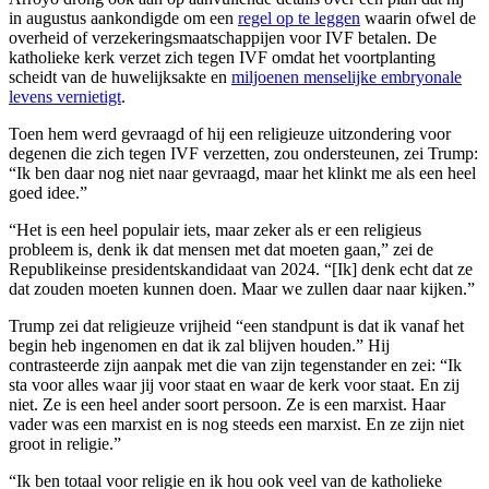
in augustus aankondigde om een
regel op te leggen
waarin ofwel de
overheid of verzekeringsmaatschappijen voor IVF betalen. De
katholieke kerk verzet zich tegen IVF omdat het voortplanting
scheidt van de huwelijksakte en
miljoenen menselijke embryonale
levens vernietigt
.
Toen hem werd gevraagd of hij een religieuze uitzondering voor
degenen die zich tegen IVF verzetten, zou ondersteunen, zei Trump:
“Ik ben daar nog niet naar gevraagd, maar het klinkt me als een heel
goed idee.”
“Het is een heel populair iets, maar zeker als er een religieus
probleem is, denk ik dat mensen met dat moeten gaan,” zei de
Republikeinse presidentskandidaat van 2024. “[Ik] denk echt dat ze
dat zouden moeten kunnen doen. Maar we zullen daar naar kijken.”
Trump zei dat religieuze vrijheid “een standpunt is dat ik vanaf het
begin heb ingenomen en dat ik zal blijven houden.” Hij
contrasteerde zijn aanpak met die van zijn tegenstander en zei: “Ik
sta voor alles waar jij voor staat en waar de kerk voor staat. En zij
niet. Ze is een heel ander soort persoon. Ze is een marxist. Haar
vader was een marxist en is nog steeds een marxist. En ze zijn niet
groot in religie.”
“Ik ben totaal voor religie en ik hou ook veel van de katholieke