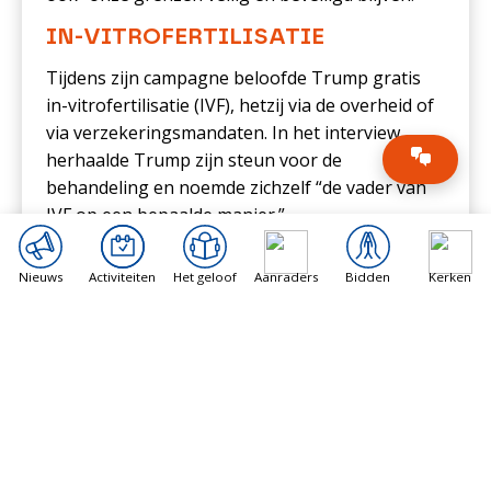
IN-VITROFERTILISATIE
Tijdens zijn campagne beloofde Trump gratis
in-vitrofertilisatie (IVF), hetzij via de overheid of
via verzekeringsmandaten. In het interview
herhaalde Trump zijn steun voor de
behandeling en noemde zichzelf “de vader van
IVF op een bepaalde manier.”
Trump noemde zijn betrokkenheid bij de IVF-
Nieuws
Activiteiten
Het geloof
Aanraders
Bidden
Kerken
controverse in Alabama eerder dit jaar waarin
hij steun uitsprak voor IVF. Nadat het
Hooggerechtshof van Alabama
besloot
in
februari dat bevroren menselijke embryo’s
onder staatswetgeving kinderen zijn,
ondertekende de Republikeinse gouverneur van
Alabama, Kay Ivey,
wetgeving
die klinieken
immuniteit verleent wanneer zij “schade