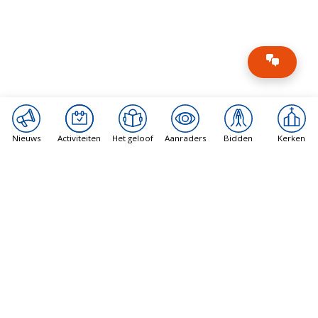
Nieuws
Activiteiten
Het geloof
Aanraders
Bidden
Kerken
Catholic News Agency
Van kleine gemeenschap naar creatieve kracht:
De visie van bisschop Musa in regio met
moslimmeerderheid