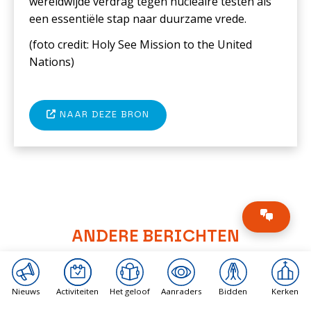
wereldwijde verdrag tegen nucleaire testen als
een essentiële stap naar duurzame vrede.
(foto c
redit: Holy See Mission to the United
Nations
)
NAAR DEZE BRON
ANDERE BERICHTEN
Nieuws
Activiteiten
Het geloof
Aanraders
Bidden
Kerken