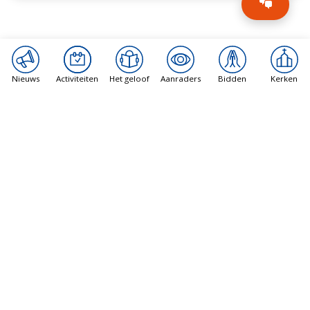
Nieuws
Activiteiten
Het geloof
Aanraders
Bidden
Kerken
ANDERE BERICHTEN