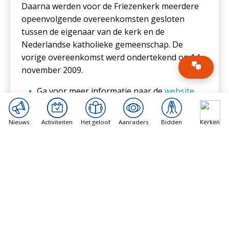
Daarna werden voor de Friezenkerk meerdere
opeenvolgende overeenkomsten gesloten
tussen de eigenaar van de kerk en de
Nederlandse katholieke gemeenschap. De
vorige overeenkomst werd ondertekend op 14
november 2009.
Ga voor meer informatie naar de
website
van de Friezenkerk
U kunt de Friezenkerk in Rome rechtstreeks
Nieuws
Activiteiten
Het geloof
Aanraders
Bidden
Kerken
steunen met een donatie. Uw donatie is
aftrekbaar van de belasting omdat de
Friezenkerk een ANBI-status heeft. De
bankgegevens zijn: IBAN:
NL05INGB0008345907 t.n.v. R.K. Instelling
Friezenkerk Rome.
Steun de Friezenkerk
.
U kunt de Friezenkerk ook steunen via de
Vrienden van de Friezenkerk in Nederland,