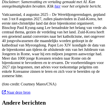
Disclaimer: Samenvatting en vertaling gemaakt met AI. Kan
onregelmatigheden bevatten. Klik
hier
voor het originele bericht.
Vaticaanstad, 4 augustus 2025 – De Wereldjongerendagen, gepland
van 3 tot 8 augustus 2027, zullen plaatsvinden in Zuid-Korea, het
eerste niet-christelijke land dat deze bijeenkomst organiseert.
Bisschop Paul Kyung-sang Lee benadrukte het belang van vrede als
centraal thema, gezien de verdeling van het land. Zuid-Korea heeft
een groeiend aantal conversies naar het katholicisme, met ongeveer
40 jongvolwassenen die maandelijks worden gedoopt in de
kathedraal van Myeongdong. Papst Leo XIV kondigde de data van
de bijeenkomst aan tijdens de afsluitende mis van het Jubileum van
Jongeren in Rome, waar hij een miljoen jongeren aanwezige had.
Meer dan 1000 jonge Koreanen reisden naar Rome om de
bijeenkomst te bevorderen en te ervaren. De voorbereidingen voor
2027 zijn begonnen, met advies voor toekomstige pelgrims om
enkele Koreaanse zinnen te leren en zich voor te bereiden op de
zomerse hitte.
(foto c
redit: Courtney Mares/CNA
)
Naar deze bron
Andere berichten